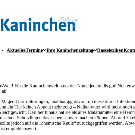
Aktuelles
Termine
Ihre Kaninchenzeitung
Rasselexikon
Kont
er-Welt! Für die Kaninchenwelt passt der Name jedenfalls gut: Nelkenw
 ab.
ei Magen-Darm-Störungen, unabhängig davon, ob diese durch Infektion
enn ein Tier keinen Appetit mehr zeigt – Nelkenwurz wird meist noch 
eichgewicht. Darüber hinaus hat sie als altes Malariamittel eine Hem
nd seinen Schutzlingen das Leben schwer machen können. Ab und zu ei
l sollte jedoch auf die „chemische Keule“ zurückgegriffen werden. Ab
ist empfehlenswert.