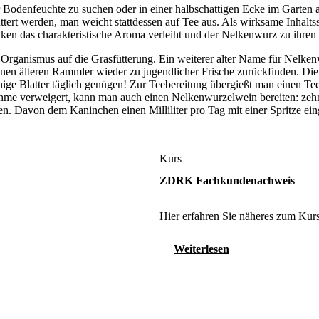
denfeuchte zu suchen oder in einer halbschattigen Ecke im Garten anzu
üttert werden, man weicht stattdessen auf Tee aus. Als wirksame Inhalts
lken das charakteristische Aroma verleiht und der Nelkenwurz zu ihr
rganismus auf die Grasfütterung. Ein weiterer alter Name für Nelken
inen älteren Rammler wieder zu jugendlicher Frische zurückfinden. Die
ige Blatter täglich genügen! Zur Teebereitung übergießt man einen Teel
ahme verweigert, kann man auch einen Nelkenwurzelwein bereiten: zeh
len. Davon dem Kaninchen einen Milliliter pro Tag mit einer Spritze ei
Kurs
ZDRK Fachkundenachweis
Hier erfahren Sie näheres zum Kurs
Weiterlesen