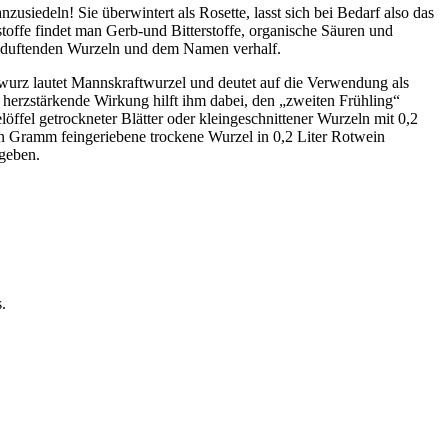
siedeln! Sie überwintert als Rosette, lasst sich bei Bedarf also das
stoffe findet man Gerb-und Bitterstoffe, organische Säuren und
en duftenden Wurzeln und dem Namen verhalf.
wurz lautet Mannskraftwurzel und deutet auf die Verwendung als
 herzstärkende Wirkung hilft ihm dabei, den „zweiten Frühling“
öffel getrockneter Blätter oder kleingeschnittener Wurzeln mit 0,2
n Gramm feingeriebene trockene Wurzel in 0,2 Liter Rotwein
ngeben.
.