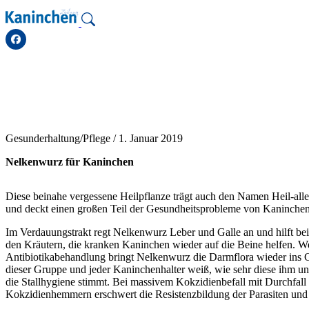
Zum
Inhalt
springen
Gesunderhaltung/Pflege /
1. Januar 2019
Nelkenwurz für Kaninchen
Diese beinahe vergessene Heilpflanze trägt auch den Namen Heil-all
und deckt einen großen Teil der Gesundheitsprobleme von Kaninchen
Im Verdauungstrakt regt Nelkenwurz Leber und Galle an und hilft b
den Kräutern, die kranken Kaninchen wieder auf die Beine helfen. W
Antibiotikabehandlung bringt Nelkenwurz die Darmflora wieder ins Gl
dieser Gruppe und jeder Kaninchenhalter weiß, wie sehr diese ihm u
die Stallhygiene stimmt. Bei massivem Kokzidienbefall mit Durchfal
Kokzidienhemmern erschwert die Resistenzbildung der Parasiten und 