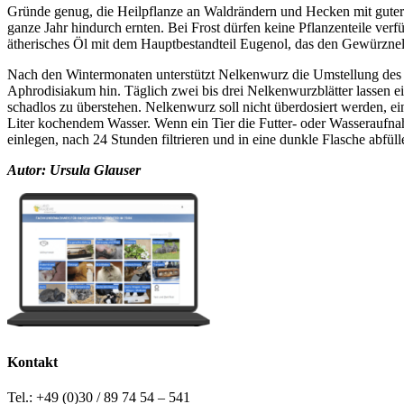
Gründe genug, die Heilpflanze an Waldrändern und Hecken mit guter Bo
ganze Jahr hindurch ernten. Bei Frost dürfen keine Pflanzenteile verf
ätherisches Öl mit dem Hauptbestandteil Eugenol, das den Gewürzne
Nach den Wintermonaten unterstützt Nelkenwurz die Umstellung des O
Aphrodisiakum hin. Täglich zwei bis drei Nelkenwurzblätter lassen e
schadlos zu überstehen. Nelkenwurz soll nicht überdosiert werden, ein
Liter kochendem Wasser. Wenn ein Tier die Futter- oder Wasseraufn
einlegen, nach 24 Stunden filtrieren und in eine dunkle Flasche abfül
Autor: Ursula Glauser
Kontakt
Tel.: +49 (0)30 / 89 74 54 – 541