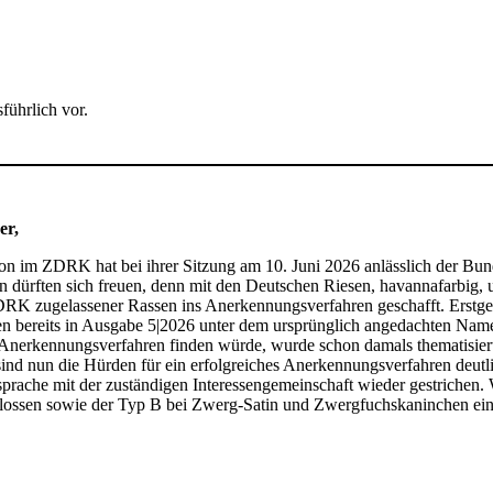
führlich vor.
er,
n im ZDRK hat bei ihrer Sitzung am 10. Juni 2026 anlässlich der Bund
dürften sich freuen, denn mit den Deutschen Riesen, havannafarbig, 
DRK zugelassener Rassen ins Anerkennungsverfahren geschafft. Erstge
en bereits in Ausgabe 5|2026 unter dem ursprünglich angedachten Name
nerkennungsverfahren finden würde, wurde schon damals thematisiert 
sind nun die Hürden für ein erfolgreiches Anerkennungsverfahren deut
bsprache mit der zuständigen Interessengemeinschaft wieder gestriche
ossen sowie der Typ B bei Zwerg-Satin und Zwergfuchskaninchen eingef