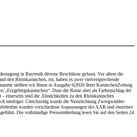
estagung in Bayreuth diverse Beschlüsse gefasst. Vor allem die
und den Rhönkaninchen, rot, haben es zwei vielversprechende
nannte stellten wir Ihnen in Ausgabe 6|2026 Ihrer KaninchenZeitung
n „Erzgebirgskaninchen“. Dass die Rasse aber als Farbenschlag der
– einerseits sind die Ähnlichkeiten zu den Rhönkaninchen
lich niedriger. Gleichzeitig wurde die Neuzüchtung Zwergwidder-
n. Weiterhin wurden verschiedene Anpassungen der AAB und einzelner
ührt. Die vollständige Pressemitteilung lesen Sie auf den Seiten 24