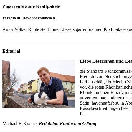
Zigarrenbraune Kraftpakete
Vorgestellt: Havannakaninchen
Autor Volker Ruble stellt Ihnen diese zigarrenbraunen Kraftpakete aus
Editorial
Liebe Leserinnen und Les
die Standard-Fachkommissio
Freunde von Neuzüchtungen 
Farbenschläge bereits im Z
vor, die roten Rhönkaninch
Rhönkaninchen Einzug ins A
unverkennbar, andererseits 
Satin, havannafarbig, in A
Rassebeschreibungen beschl
ff.
Michael F. Krause,
Redaktion KaninchenZeitung