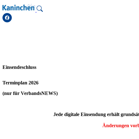
Zum
Inhalt
springen
Einsendeschluss
Terminplan 2026
(nur für VerbandsNEWS)
Jede digitale Einsendung erhält grundsät
Änderungen vorbe