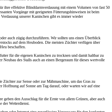
für ihre effektive Blinddarmverdauung mit einem Volumen von fast 50
essanten Vorgänge mit geeigneten Fütterungshinweisen ist beim
die Verdauung unserer Kaninchen gibt es immer wieder
 oder auch zügig durchzuführen. Wir sollten uns einen Überblick
terstocks auf dem Heuboden. Die meisten Züchter verfügen über
 Heu beschaffen.
futter für die eigenen Kaninchen zu trocknen und damit haltbar zu
er Neubau des Stalls auch an einen Bergeraum für dieses wertvolle
viele Züchter zur Sense oder zur Mähmaschine, um das Gras zu
er Hoffnung auf Sonne am Tag darauf, oder warten wir auf eine
ere geben den Ausschlag für die Ernte von allem Grünen, aber auch
e der Wetterdienst.
sehen oder Internet eine zuverlässige Voraussage für den konkreten