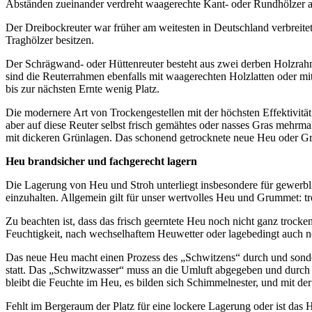
Abständen zueinander verdreht waagerechte Kant- oder Rundhölzer als
Der Dreibockreuter war früher am weitesten in Deutschland verbreite
Traghölzer besitzen.
Der Schrägwand- oder Hüttenreuter besteht aus zwei derben Holzrahm
sind die Reuterrahmen ebenfalls mit waagerechten Holzlatten oder mi
bis zur nächsten Ernte wenig Platz.
Die modernere Art von Trockengestellen mit der höchsten Effektivitä
aber auf diese Reuter selbst frisch gemähtes oder nasses Gras mehrma
mit dickeren Grünlagen. Das schonend getrock­nete neue Heu oder Gr
Heu brandsicher und fachgerecht lagern
Die Lagerung von Heu und Stroh unterliegt insbesondere für gewerblic
einzuhalten. Allgemein gilt für unser wertvolles Heu und Grummet: t
Zu beachten ist, dass das frisch geerntete Heu noch nicht ganz trocke
Feuchtigkeit, nach wechselhaftem Heuwetter oder lagebedingt auch 
Das neue Heu macht einen Prozess des „Schwitzens“ durch und sonder
statt. Das „Schwitzwasser“ muss an die Umluft abgegeben und durch r
bleibt die Feuchte im Heu, es bilden sich Schimmelnester, und mit der
Fehlt im Bergeraum der Platz für eine lockere Lagerung oder ist das