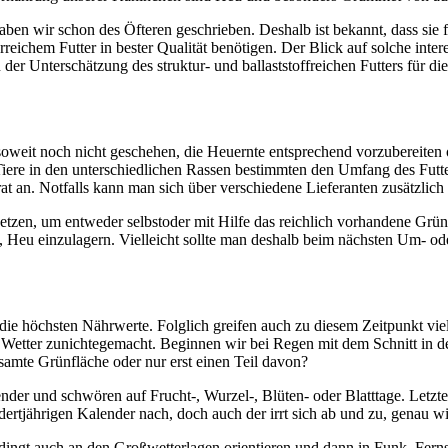
en wir schon des Öfteren geschrieben. Deshalb ist bekannt, dass sie 
ichem Futter in bester Qualität benötigen. Der Blick auf solche inter
der Unterschätzung des struktur- und ballaststoffreichen Futters für 
 soweit noch nicht geschehen, die Heuernte entsprechend vorzubereiten
Tiere in den unterschiedlichen Rassen bestimmten den Umfang des Fut
t an. Notfalls kann man sich über verschiedene Lieferanten zusätzlich
setzen, um entweder selbstoder mit Hilfe das reichlich vorhandene Grün
, Heu einzulagern. Vielleicht sollte man deshalb beim nächsten Um- od
te die höchsten Nährwerte. Folglich greifen auch zu diesem Zeitpunkt 
 Wetter zunichtegemacht. Beginnen wir bei Regen mit dem Schnitt in d
amte Grünfläche oder nur erst einen Teil davon?
der und schwören auf Frucht-, Wurzel-, Blüten- oder Blatttage. Letzt
rtjährigen Kalender nach, doch auch der irrt sich ab und zu, genau wi
edingt auch an den Großwetterlagen orientieren und dann in Funk, Fern