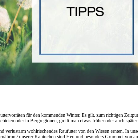
 Futtervorräten für den kommenden Winter. Es gilt, zum richtigen Zeitp
ngebieten oder in Bergregionen, greift man etwas früher oder auch spät
d verlustarm wohlriechendes Raufutter von den Wiesen ernten. In unser
 die Ernährung unserer Kaninchen sind Heu und besonders Grummet von 