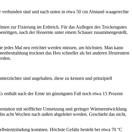
der verbunden sind und nach unten in etwa 50 cm Abstand waagerechte
olmen zur Fixierung im Erdreich. Für das Auflegen des Trockengutes
 benötigen, nach der Heuernte unter einem Schauer zusammengestellt,
sie jedes Mal neu errichtet werden müssen, am höchs­ten. Man kann
nnenbestrahlung trocknet das Heu schneller als bei anderen Heureutern
erden.
ierzüchter sind angehalten, diese zu kennen und prinzipiell
 Es enthält nach der Ernte im günstigsten Fall noch etwa 15 Prozent
mentation mit stofflicher Umsetzung und geringer Wärmeentwicklung
bis acht Wochen nach außen abgeleitet werden. Geschieht das nicht,
ur Selbstentzündung kommen. Höchste Gefahr besteht bei etwa 70 °C