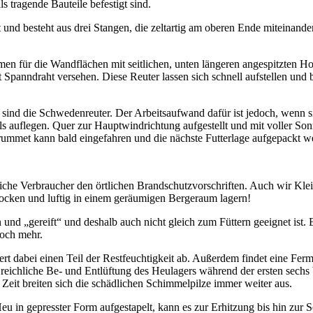
 tragende Bauteile befestigt sind.
t und besteht aus drei Stangen, die zeltartig am oberen Ende miteinan
en für die Wandflächen mit seitlichen, unten längeren angespitzten H
t Spanndraht versehen. Diese Reuter lassen sich schnell aufstellen und
t sind die Schwedenreuter. Der Arbeitsaufwand dafür ist jedoch, wenn 
ls auflegen. Quer zur Hauptwindrichtung aufgestellt und mit voller So
ummet kann bald eingefahren und die nächste Futterlage aufgepackt w
he Verbraucher den örtlichen Brandschutzvorschriften. Auch wir Kleint
rocken und luftig in einem geräumigen Bergeraum lagern!
n und „gereift“ und deshalb auch nicht gleich zum Füttern geeignet ist.
noch mehr.
t dabei einen Teil der Restfeuchtigkeit ab. Außerdem findet eine Fer
eichliche Be- und Entlüftung des Heulagers während der ersten sechs 
 Zeit breiten sich die schädlichen Schimmelpilze immer weiter aus.
 Heu in gepresster Form aufgestapelt, kann es zur Erhitzung bis hin z