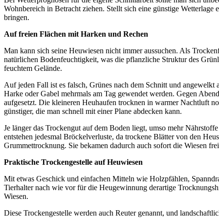
Wohnbereich in Betracht ziehen. Stellt sich eine güns­tige Wetterlag
bringen.
Auf freien Flächen mit Harken und Rechen
Man kann sich seine Heuwiesen nicht immer aussuchen. Als Tro­ckenfl
natürlichen Bodenfeuchtigkeit, was die pflanzliche Struktur des Grünl
feuchtem Gelände.
Auf jeden Fall ist es falsch, Grünes nach dem Schnitt und angewelkt 
Harke oder Gabel mehrmals am Tag gewendet werden. Gegen Abend wi
aufgesetzt. Die kleineren Heuhaufen trocknen in warmer Nachtluft n
günstiger, die man schnell mit einer Plane abdecken kann.
Je länger das Trockengut auf dem Boden liegt, umso mehr Nährstoff
entstehen jedesmal Bröckelverluste, da trockene Blätter von den Heus
Grummettrocknung. Sie bekamen dadurch auch sofort die Wiesen frei
Praktische Trockengestelle auf Heuwiesen
Mit etwas Geschick und einfachen Mitteln wie Holzpfählen, Spanndrah
Tierhalter nach wie vor für die Heugewinnung derartige Trock­nungs
Wiesen.
Diese Trockengestelle werden auch Reuter genannt, und landschaftlic