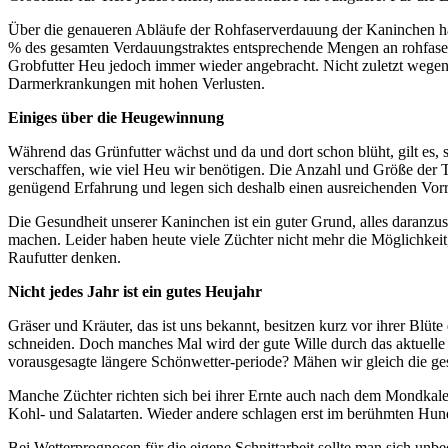
Über die genaueren Abläufe der Rohfaserverdauung der Kaninchen hab
% des gesamten Verdauungstraktes entsprechende Mengen an rohfaserre
Grobfutter Heu jedoch immer wieder angebracht. Nicht zuletzt wegen 
Darmerkrankungen mit hohen Verlusten.
Einiges über die Heugewinnung
Während das Grünfutter wächst und da und dort schon blüht, gilt es,
verschaffen, wie viel Heu wir benötigen. Die Anzahl und Größe der 
genügend Erfahrung und legen sich deshalb einen ausreichenden Vorra
Die Gesundheit unserer Kaninchen ist ein guter Grund, alles da­ranzu
machen. Leider haben heute viele Züchter nicht mehr die Möglichkeit
Raufutter denken.
Nicht jedes Jahr ist ein gutes Heujahr
Gräser und Kräuter, das ist uns bekannt, besitzen kurz vor ihrer Blü
schneiden. Doch manches Mal wird der gute Wille durch das aktuelle
vorausgesagte längere Schönwetter-periode? Mähen wir gleich die ges
Manche Züchter richten sich bei ihrer Ernte auch nach dem Mondkalen
Kohl- und Salatarten. Wieder andere schlagen erst im berühmten Hunde
Bei Wetterprognosen für die eigene Schnittarbeit sollte man sich unb