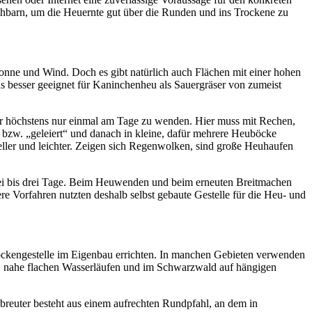
Nachbarn, um die Heuernte gut über die Runden und ins Trockene zu
onne und Wind. Doch es gibt natürlich auch Flächen mit einer hohen
aus besser geeignet für Kaninchenheu als Sauergräser von zumeist
oder höchstens nur einmal am Tage zu wenden. Hier muss mit Rechen,
zw. „geleiert“ und danach in kleine, dafür mehrere Heuböcke
eller und leichter. Zeigen sich Regenwolken, sind große Heuhaufen
wei bis drei Tage. Beim Heuwenden und beim erneuten Breitmachen
re Vorfahren nutzten deshalb selbst gebaute Gestelle für die Heu- und
Trockengestelle im Eigenbau errichten. In manchen Gebieten verwenden
ld, nahe flachen Wasserläufen und im Schwarzwald auf hängigen
breuter besteht aus einem aufrechten Rundpfahl, an dem in