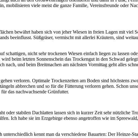
e ein, mobilisieren viele meist die ganze Familie, Vereinsfreunde oder 
ächen bewährt haben sich von jeher Wiesen in freien Lagen mit viel S
ands beeinflusst. Süßgräser, vermischt mit allerlei Kräutern, sind weit
auf schattigen, nicht sehr trockenen Wiesen einfach liegen zu lassen 
rd beim letzten Sonnenschein das Trockengut in den Schwad gelegt b
och nach, und beim Breitmachen am nächsten Vormittag geht alles schn
e gehen verloren. Optimale Trockenzeiten am Boden sind höchstens z
tängeln abbrechen und so für die Fütterung verloren gehen. Schon unse
 für das nachwachsende Grünfutter.
t oder stabilen Dachlatten lassen sich in kurzer Zeit sehr nützliche 
hilfen. Ich habe sie im Erzgebirge ebenso angetroffen wie im Spreewa
h unterschiedlich kennt man da verschiedene Bauarten: Der Heinze-Sta