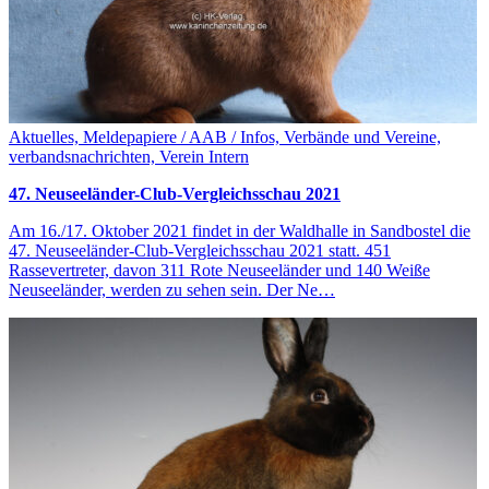
Aktuelles, Meldepapiere / AAB / Infos, Verbände und Vereine,
verbandsnachrichten, Verein Intern
47. Neuseeländer-Club-Vergleichsschau 2021
Am 16./17. Oktober 2021 findet in der Waldhalle in Sandbostel die
47. Neuseeländer-Club-Vergleichsschau 2021 statt. 451
Rassevertreter, davon 311 Rote Neuseeländer und 140 Weiße
Neuseeländer, werden zu sehen sein. Der Ne…