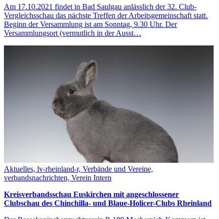
Am 17.10.2021 findet in Bad Saulgau anlässlich der 32. Club-
Vergleichsschau das nächste Treffen der Arbeitsgemeinschaft statt.
Beginn der Versammlung ist am Sonntag, 9.30 Uhr. Der
Versammlungsort (vermutlich in der Ausst…
Aktuelles, lv-rheinland-r, Verbände und Vereine,
verbandsnachrichten, Verein Intern
Kreisverbandsschau Euskirchen mit angeschlossener
Clubschau des Chinchilla- und Blaue-Holicer-Clubs Rheinland