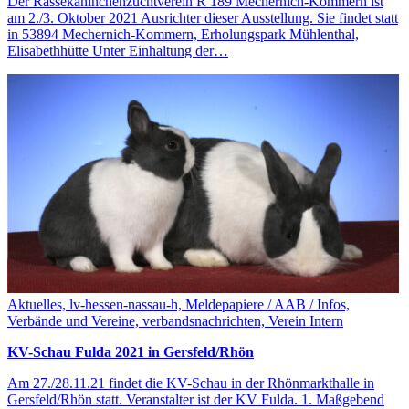
Der Rassekaninchenzuchtverein R 189 Mechernich-Kommern ist
am 2./3. Oktober 2021 Ausrichter dieser Ausstellung. Sie findet statt
in 53894 Mechernich-Kommern, Erholungspark Mühlenthal,
Elisabethhütte Unter Einhaltung der…
Aktuelles, lv-hessen-nassau-h, Meldepapiere / AAB / Infos,
Verbände und Vereine, verbandsnachrichten, Verein Intern
KV-Schau Fulda 2021 in Gersfeld/Rhön
Am 27./28.11.21 findet die KV-Schau in der Rhönmarkthalle in
Gersfeld/Rhön statt. Veranstalter ist der KV Fulda. 1. Maßgebend