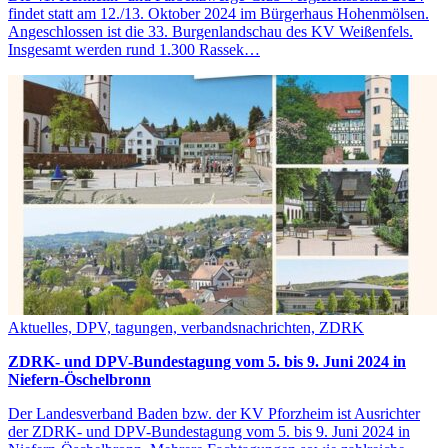
findet statt am 12./13. Oktober 2024 im Bürgerhaus Hohenmölsen.
Angeschlossen ist die 33. Burgenlandschau des KV Weißenfels.
Insgesamt werden rund 1.300 Rassek…
Aktuelles, DPV, tagungen, verbandsnachrichten, ZDRK
ZDRK- und DPV-Bundestagung vom 5. bis 9. Juni 2024 in
Niefern-Öschelbronn
Der Landesverband Baden bzw. der KV Pforzheim ist Ausrichter
der ZDRK- und DPV-Bundestagung vom 5. bis 9. Juni 2024 in