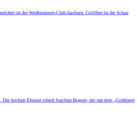
richter ist der Weißgrannen-Club-Sachsen. Geöffnet ist die Schau
 Die höchste Ehrung erhielt Joachim Bogner, der mit dem „Goldenen