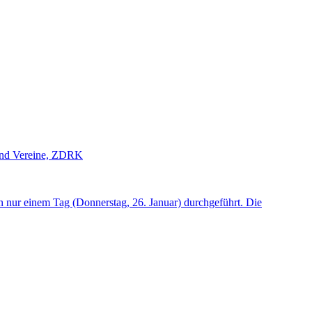
 und Vereine, ZDRK
 nur einem Tag (Donnerstag, 26. Januar) durchgeführt. Die