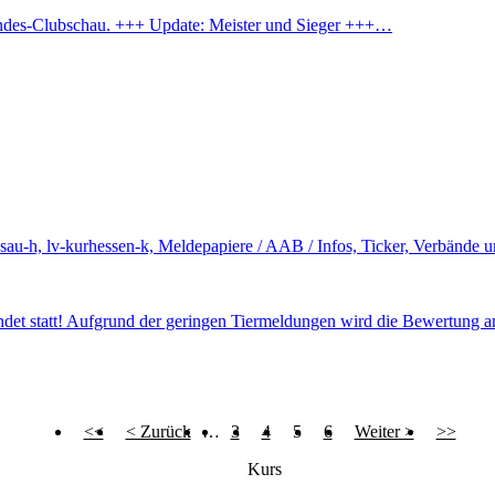
 Landes-Clubschau. +++ Update: Meister und Sieger +++…
ssau-h, lv-kurhessen-k, Meldepapiere / AAB / Infos, Ticker, Verbände
det statt! Aufgrund der geringen Tiermeldungen wird die Bewertung an
<<
< Zurück
…
3
4
5
6
Weiter >
>>
Kurs