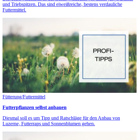
und Triebspitzen. Das sind eiweißreiche, bestens verdauliche
Futtermittel.
Fütterung/Futtermittel
Futterpflanzen selbst anbauen
Diesmal soll es um Tipp und Ratschläge für den Anbau von
Luzerne, Futterraps und Sonnenblumen gehen.