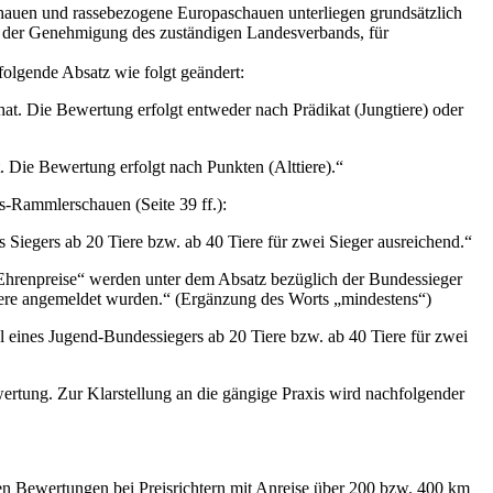
chauen und rassebezogene Europaschauen unterliegen grundsätzlich
 der Genehmigung des zuständigen Landesverbands, für
olgende Absatz wie folgt geändert:
t. Die Bewertung erfolgt entweder nach Prädikat (Jungtiere) oder
Die Bewertung erfolgt nach Punkten (Alttiere).“
-Rammlerschauen (Seite 39 ff.):
Siegers ab 20 Tiere bzw. ab 40 Tiere für zwei Sieger ausreichend.“
renpreise“ werden unter dem Absatz bezüglich der Bundessieger
ere angemeldet wurden.“ (Ergänzung des Worts „mindestens“)
l eines Jugend-Bundessiegers ab 20 Tiere bzw. ab 40 Tiere für zwei
wertung. Zur Klarstellung an die gängige Praxis wird nachfolgender
gen Bewertungen bei Preisrichtern mit Anreise über 200 bzw. 400 km