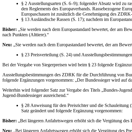
§ 2 Ausstellungsarten (S. 6–9); folgender Absatz wird zu
den Reglements des Europaverbands. Rassebezogene Europ
Europaschauen ist zusätzlich die Genehmigung des ZDRK-P
§ 13 Ausländische Rassen (S. 17); nachdem im Europastanda
Bisher:
„Sie werden nach dem Europastandard bewertet, der am Bewer
nach Punkten (Alttiere).“
Neu:
„Sie werden nach dem Europastandard bewertet, der am Bewertu
§ 23 Preisverteilung (S. 24) und Ausstellungsbestimmung
Bei der Vergabe von Siegerpreisen wird beim § 23 folgende Ergänzung
Ausstellungsbestimmungen des ZDRK für die Durchführung von Bund
folgende Ergänzungen vorgenommen: „Der Bundessieger wird auf das
Weiterhin wird folgender Satz zur Vergabe des Titels „Bundes-Jugend
Jugend-Bundessieger ausreichend.“
§ 28 Anweisung für den Preisrichter und die Schauleitung (
Satz geändert und folgende Ergänzung vorgenommen:
Bisher:
„Bei längeren Anfahrtswegen erhöht sich die Vergütung des Pr
Neu:
„Bei längeren Anfahrtswegen erhöht sich die Vergütung des Prei