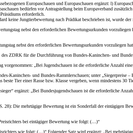
 rassebezogenen Europaschauen und Europaschauen ergänzt: l) Europas
aschauen bedürfen vor Antragstellung beim Europaverband zusätzlich
räsidiums erforderlich.
rd keine Jungtierbewertung nach Prädikat beschrieben ist, wurde der f
tungstag nebst den erforderlichen Bewertungsurkunden vorzuliegen ha
ngstag nebst den erforderlichen Bewertungsurkunden vorzuliegen hat. 
en des ZDRK für die Durchführung von Bundes-Kaninchen- und Bundes
 vorgenommen: „Bei Jugendschauen ist die erforderliche Anzahl eines 
es-Kaninchen- und Bundes-Rammlerschauen; unter „Siegerpreise – Eh
 beste Tier einer Rasse bzw. Klasse vergeben, wenn mindestens 30 Ti
sieger“ ergänzt: „Bei Bundesjugendschauen ist die erforderliche Anzah
S. 28): Die mehrtägige Bewertung ist ein Sonderfall der eintägigen Be
eisrichters bei eintägiger Bewertung wie folgt: (…)“
srichters wie folgt: (…)“ Folgender Satz wird ergänzt: „Bei mehrtägi