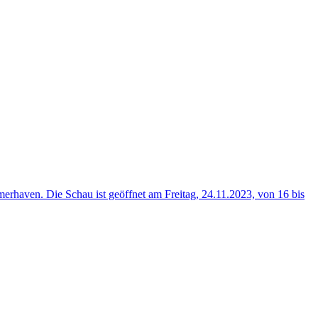
rhaven. Die Schau ist geöffnet am Freitag, 24.11.2023, von 16 bis