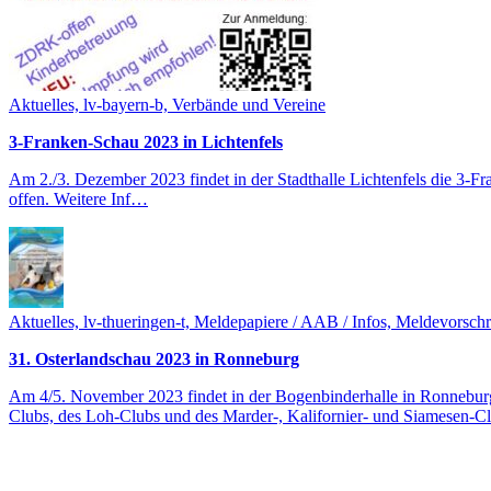
Aktuelles, lv-bayern-b, Verbände und Vereine
3-Franken-Schau 2023 in Lichtenfels
Am 2./3. Dezember 2023 findet in der Stadthalle Lichtenfels die 3-F
offen. Weitere Inf…
Aktuelles, lv-thueringen-t, Meldepapiere / AAB / Infos, Meldevorschr
31. Osterlandschau 2023 in Ronneburg
Am 4/5. November 2023 findet in der Bogenbinderhalle in Ronneburg 
Clubs, des Loh-Clubs und des Marder-, Kalifornier- und Siamesen-C