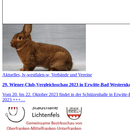
Aktuelles, lv-westfalen-w, Verbände und Vereine
29. Wiener-Club-Vergleichsschau 2023 in Erwitte-Bad Westernk
Vom 20. bis 22. Oktober 2023 findet in der Schützenhalle in Erwitte
2023 +++…