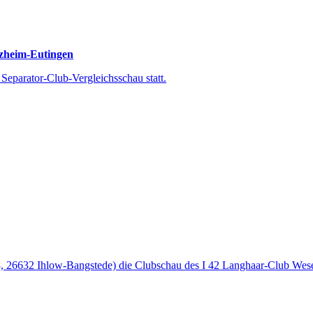
rzheim-Eutingen
Separator-Club-Vergleichsschau statt.
, 26632 Ihlow-Bangstede) die Clubschau des I 42 Langhaar-Club Weser