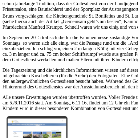
schon jahrelange Tradition, dass der Gottesdienst von der Landjugend
Friseursalon, eine Bautischlerei und der Sportplatz der Austragungs
Bruns vorgeschlagen, die Kirchengemeinde St. Bonifatius und St. Lamb
(siehe hierzu auch der Artikel „Gemeinsam geht’s am besten“, Kanin
Pfarrdechant Manfred Krampe. Schnell waren wir uns einig und von e
Im September 2015 traf sich die für die Familienmesse zuständige Vo
Sonntags, so waren sich alle einig, war die Passage rund um die „Arc
einzubeziehen. Ich schlug vor, einen 2 m langen Käfig mit vier Geh
ca. 3 m langer und ca. 75 cm hoher Schiffsrumpf wurde aus großen P
dem Gottesdienst werkelten und malten Eltern mit ihren Kindern eifrig
Die Tageszeitung und die kirchlichen Informationen wiesen auf diese
mitgebrachten Kuscheltieren (für die Arche) den Fotografen. Eine Col
den außergewöhnlichen Gottesdienst besucht haben. Während des Got
Hintergrund des Gottesdienstes war der Ausstellungsbereich mit den 
Alle unsere Erwartungen wurden übertroffen wurden. Voller Freude un
am 5./6.11.2016 statt. Am Sonntag, 6.11.16, findet um 12 Uhr ein Fami
Kindern wird in dieser besonderen Kombination von Gottesdienst und 