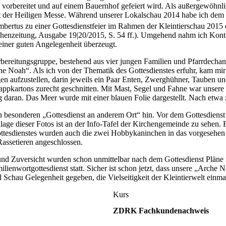
 vorbereitet und auf einem Bauernhof gefeiert wird. Als außergewöhnlic
ort der Heiligen Messe. Während unserer Lokalschau 2014 habe ich dem
ertus zu einer Gottesdienstfeier im Rahmen der Kleintierschau 2015 ei
chenzeitung, Ausgabe 19|20/2015, S. 54 ff.). Umgehend nahm ich Kont
iner guten Angelegenheit überzeugt.
rbereitungsgruppe, bestehend aus vier jungen Familien und Pfarrdecha
he Noah“. Als ich von der Thematik des Gottesdienstes erfuhr, kam mir 
egen aufzustellen, darin jeweils ein Paar Enten, Zwerghühner, Tauben 
appkartons zurecht geschnitten. Mit Mast, Segel und Fahne war unser
 daran. Das Meer wurde mit einer blauen Folie dargestellt. Nach etwa z
n besonderen „Gottesdienst an anderem Ort“ hin. Vor dem Gottesdienst 
lage dieser Fotos ist an der Info-Tafel der Kirchengemeinde zu sehen.
tesdienstes wurden auch die zwei Hobbykaninchen in das vorgesehen G
Rassetieren angeschlossen.
d Zuversicht wurden schon unmittelbar nach dem Gottesdienst Pläne fü
lienwortgottesdienst statt. Sicher ist schon jetzt, dass unsere „Arche 
Schau Gelegenheit gegeben, die Vielseitigkeit der Kleintierwelt einmal
Kurs
ZDRK Fachkundenachweis