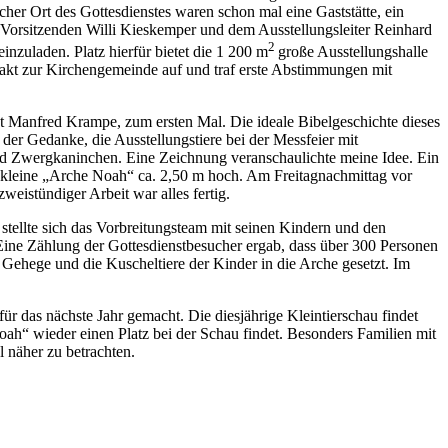
her Ort des Gottesdienstes waren schon mal eine Gaststätte, ein
 Vorsitzenden Willi Kieskemper und dem Ausstellungsleiter Reinhard
2
nzuladen. Platz hierfür bietet die 1 200 m
große Ausstellungshalle
akt zur Kirchengemeinde auf und traf erste Abstimmungen mit
nt Manfred Krampe, zum ersten Mal. Die ideale Bibelgeschichte dieses
der Gedanke, die Ausstellungstiere bei der Messfeier mit
und Zwergkaninchen. Eine Zeichnung veranschaulichte meine Idee. Ein
e kleine „Arche Noah“ ca. 2,50 m hoch. Am Freitagnachmittag vor
weistündiger Arbeit war alles fertig.
stellte sich das Vorbreitungsteam mit seinen Kindern und den
 Eine Zählung der Gottesdienstbesucher ergab, dass über 300 Personen
ehege und die Kuscheltiere der Kinder in die Arche gesetzt. Im
r das nächste Jahr gemacht. Die diesjährige Kleintierschau findet
Noah“ wieder einen Platz bei der Schau findet. Besonders Familien mit
 näher zu betrachten.