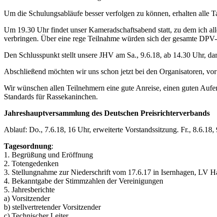
Um die Schulungsabläufe besser verfolgen zu können, erhalten alle 
Um 19.30 Uhr findet unser Kameradschaftsabend statt, zu dem ich alle
verbringen. Über eine rege Teilnahme würden sich der gesamte DPV-V
Den Schlusspunkt stellt unsere JHV am Sa., 9.6.18, ab 14.30 Uhr, dar
Abschließend möchten wir uns schon jetzt bei den Organisatoren, vor
Wir wünschen allen Teilnehmern eine gute Anreise, einen guten Aufe
Standards für Rassekaninchen.
Jahreshauptversammlung des Deutschen Preisrichterverbands
Ablauf: Do., 7.6.18, 16 Uhr, erweiterte Vorstandssitzung. Fr., 8.6
Tagesordnung
:
1. Begrüßung und Eröffnung
2. Totengedenken
3. Stellungnahme zur Niederschrift vom 17.6.17 in Isernhagen, LV 
4. Bekanntgabe der Stimmzahlen der Vereinigungen
5. Jahresberichte
a) Vorsitzender
b) stellvertretender Vorsitzender
c) Technischer Leiter