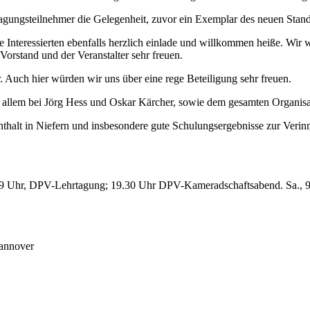
Tagungsteilnehmer die Gelegenheit, zuvor ein Exemplar des neuen Stan
 Interessierten ebenfalls herzlich einlade und willkommen heiße. Wir 
orstand und der Veranstalter sehr freuen.
. Auch hier würden wir uns über eine rege Beteiligung sehr freuen.
 allem bei Jörg Hess und Oskar Kärcher, sowie dem gesamten Organisat
nthalt in Niefern und insbesondere gute Schulungsergebnisse zur Veri
.18, 9 Uhr, DPV-Lehrtagung; 19.30 Uhr DPV-Kameradschaftsabend. Sa.,
Hannover