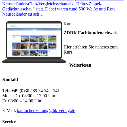
Neuseeländer-Club-Vergleichsschau als „Heinz-Zippel-
Gedächtnisschau“ statt. Dabei waren rund 500 Weiße und Rote
Neuseeländer zu seh…
Kurs
ZDRK Fachkundenachweis
Hier erfahren Sie näheres zum
Kurs.
Weiterlesen
Kontakt
Tel.: +49 (0)30 / 89 74 54 – 541
Mo. – Do. 08:00 – 17:00 Uhr
Fr. 08:00 – 14:00 Uhr
E-Mail:
kaninchenzeitung@hk-verlag.de
Service