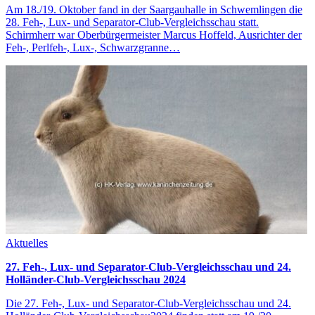
Am 18./19. Oktober fand in der Saargauhalle in Schwemlingen die
28. Feh-, Lux- und Separator-Club-Vergleichsschau statt.
Schirmherr war Oberbürgermeister Marcus Hoffeld, Ausrichter der
Feh-, Perlfeh-, Lux-, Schwarzgranne…
Aktuelles
27. Feh-, Lux- und Separator-Club-Vergleichsschau und 24.
Holländer-Club-Vergleichsschau 2024
Die 27. Feh-, Lux- und Separator-Club-Vergleichsschau und 24.