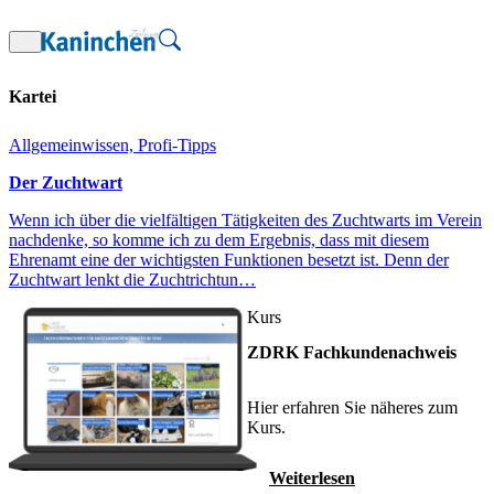
Zum
Inhalt
springen
Kartei
Allgemeinwissen, Profi-Tipps
Der Zuchtwart
Wenn ich über die vielfältigen Tätigkeiten des Zuchtwarts im Verein
nachdenke, so komme ich zu dem Ergebnis, dass mit diesem
Ehrenamt eine der wichtigsten Funktionen besetzt ist. Denn der
Zuchtwart lenkt die Zuchtrichtun…
Kurs
ZDRK Fachkundenachweis
Hier erfahren Sie näheres zum
Kurs.
Weiterlesen