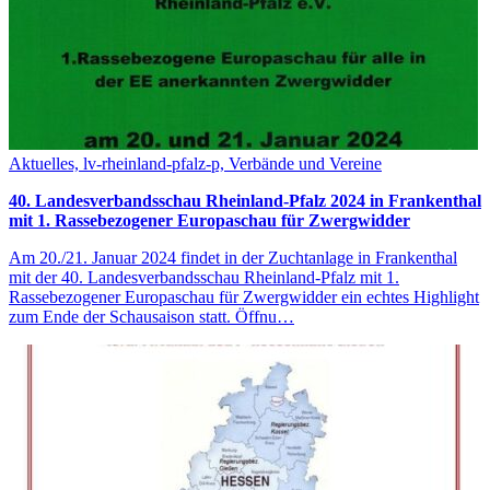
Aktuelles, lv-rheinland-pfalz-p, Verbände und Vereine
40. Landesverbandsschau Rheinland-Pfalz 2024 in Frankenthal
mit 1. Rassebezogener Europaschau für Zwergwidder
Am 20./21. Januar 2024 findet in der Zuchtanlage in Frankenthal
mit der 40. Landesverbandsschau Rheinland-Pfalz mit 1.
Rassebezogener Europaschau für Zwergwidder ein echtes Highlight
zum Ende der Schausaison statt. Öffnu…