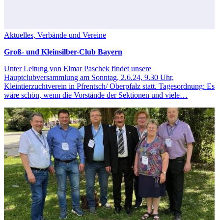
Aktuelles, Verbände und Vereine
Groß- und Kleinsilber-Club Bayern
Unter Leitung von Elmar Paschek findet unsere
Hauptclubversammlung am Sonntag, 2.6.24, 9.30 Uhr,
Kleintierzuchtverein in Pfrentsch/ Oberpfalz statt. Tagesordnung: Es
wäre schön, wenn die Vorstände der Sektionen und viele…