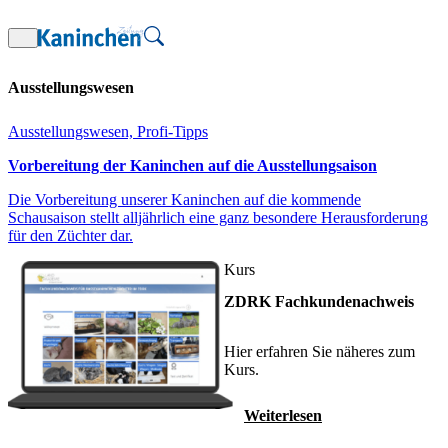
Zum
Inhalt
springen
Ausstellungswesen
Ausstellungswesen, Profi-Tipps
Vorbereitung der Kaninchen auf die Ausstellungsaison
Die Vorbereitung unserer Kaninchen auf die kommende
Schausaison stellt alljährlich eine ganz besondere Herausforderung
für den Züchter dar.
Kurs
ZDRK Fachkundenachweis
Hier erfahren Sie näheres zum
Kurs.
Weiterlesen