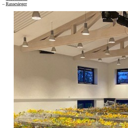
–
Rassesieger